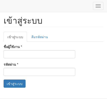
Toggl
navig
เข้าสู่ระบบ
ข้าม
ไป
ยัง
เนื้อหา
Primary
หลัก
เข้าสู่ระบบ
(แท็บ
ลืมรหัสผ่าน
tabs
ปัจจุบัน)
ชื่อผู้ใช้งาน
*
รหัสผ่าน
*
เข้าสู่ระบบ